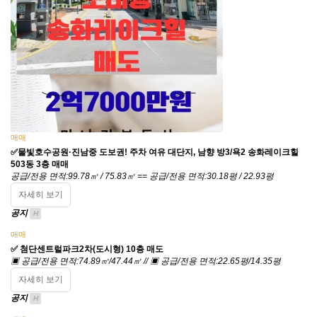
매매
✅물빛호수공원·진남중 도보권! 주차 여유 대단지, 남향 방3/욕2 송화레이크힐
503동 3층 매매
공급/전용 면적:99.78㎡ / 75.83㎡ == 공급/전용 면적:30.18평 / 22.93평
자세히 보기
공지
H
매매
​✅ 첨단센트럴파크2차(도시형) 10층 매도
▣ 공급/전용 면적:74.89㎡/47.44㎡ // ▣ 공급/전용 면적:22.65평/14.35평
자세히 보기
공지
H