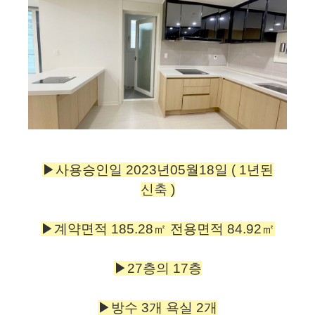
▶사용승인일 2023년05월18일 ( 1년된
신축 )
▶계약면적 185.28㎡ 전용면적 84.92㎡
▶27층의 17층
▶방수 3개 욕실 2개