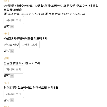
매매
✅신창동 대라수아파트 _사생활·채광·조망까지 모두 갖춘 구조 단지 내 유일
로얄동·로얄층
▣ 공급 면적: 92.38㎡ (27.94평) ▣ 전용 면적: 84.87㎡ (20.82평)
자세히 보기
공지
H
매매
✅선교2차우방아이유쉘리포레 2차
아파트 매매
자세히 보기
공지
H
공지
운암산공원 우미 린 리버포레
자세히 보기
공지
H
공지
첨단3지구 힐스테이트 첨단센트럴 분양 8월
자세히 보기
공지
H